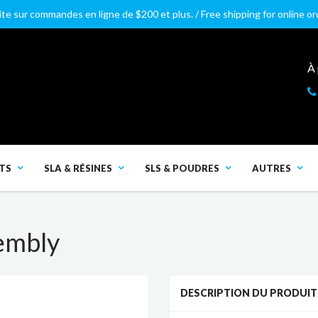
ite sur commandes en ligne de $200 et plus. / Free shipping for online o
À
TS
SLA & RÉSINES
SLS & POUDRES
AUTRES
sembly
DESCRIPTION DU PRODUIT