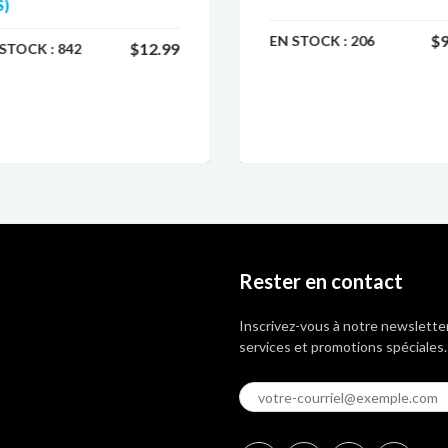
S)
$9
EN STOCK :
206
$12.99
 STOCK :
842
Rester en contact
Inscrivez-vous à notre newsletter
services et promotions spéciales.