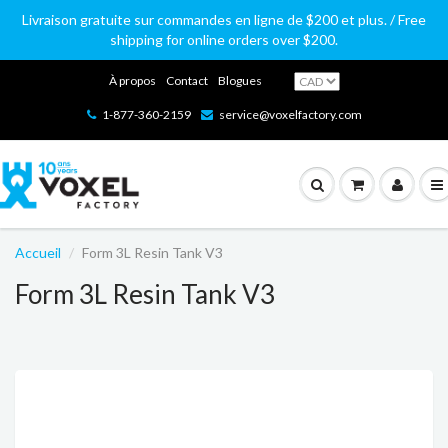
Livraison gratuite sur commandes en ligne de $200 et plus. / Free
shipping for online orders over $200.
À propos
Contact
Blogues
1-877-360-2159
service@voxelfactory.com
Accueil
Form 3L Resin Tank V3
Form 3L Resin Tank V3