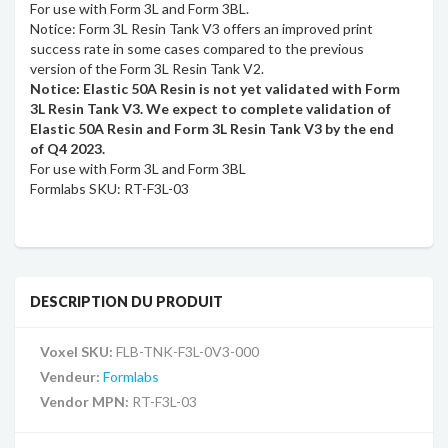
For use with Form 3L and Form 3BL.
Notice: Form 3L Resin Tank V3 offers an improved print
success rate in some cases compared to the previous
version of the Form 3L Resin Tank V2.
Notice: Elastic 50A Resin is not yet validated with Form
3L Resin Tank V3. We expect to complete validation of
Elastic 50A Resin and Form 3L Resin Tank V3 by the end
of Q4 2023.
For use with Form 3L and Form 3BL
Formlabs SKU:
RT-F3L-03
DESCRIPTION DU PRODUIT
Voxel SKU:
FLB-TNK-F3L-0V3-000
Vendeur:
Formlabs
Vendor MPN:
RT-F3L-03