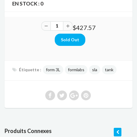
EN STOCK :
0
$427.57
Étiquette :
form 3L
formlabs
sla
tank
Produits Connexes