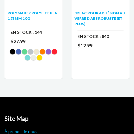
POLYMAKER POLYLITE PLA
3DLAC POUR ADHÉSION AU
1.75MM 1KG
VERRE D'ABS ROBUSTE (ET
PLUS)
EN STOCK :
144
EN STOCK :
840
$27.99
$12.99
Site Map
À propos de nous