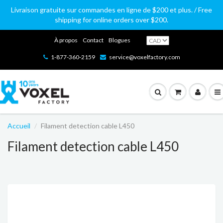
Livraison gratuite sur commandes en ligne de $200 et plus. / Free
shipping for online orders over $200.
À propos
Contact
Blogues
1-877-360-2159
service@voxelfactory.com
Accueil
Filament detection cable L450
Filament detection cable L450