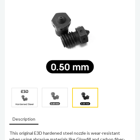
Description
This original E3D hardened steel nozzle is wear-resistant
when using abrasive materials like Glowfill and carbon fiber-