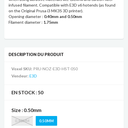
infused filament. Compatible with E3D v6 hotends (as found
on the
Original Prusa i3 MK3S
3D printer).
Opening diameter :
0.40mm and 0.50mm
Filament diameter :
1.75mm
DESCRIPTION DU PRODUIT
Voxel SKU:
PRU-NOZ-E3D-HST-050
Vendeur:
E3D
EN STOCK :
50
Size : 0.50mm
0.40MM
0.50MM