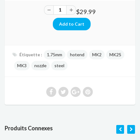
$29.99
Étiquette :
1.75mm
hotend
MK2
MK2S
MK3
nozzle
steel
Produits Connexes