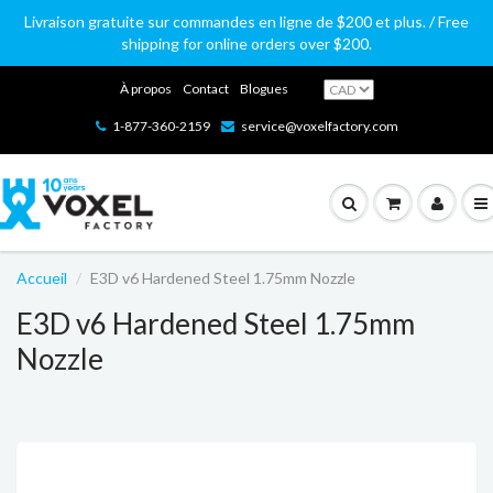
Livraison gratuite sur commandes en ligne de $200 et plus. / Free
shipping for online orders over $200.
À propos
Contact
Blogues
1-877-360-2159
service@voxelfactory.com
Accueil
E3D v6 Hardened Steel 1.75mm Nozzle
E3D v6 Hardened Steel 1.75mm
Nozzle