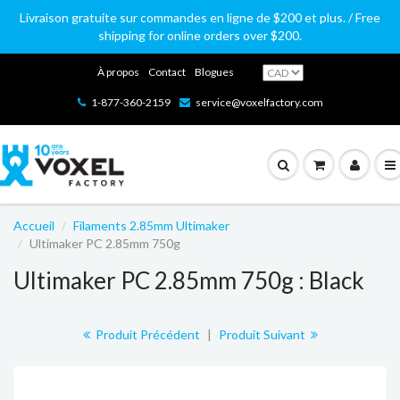
Livraison gratuite sur commandes en ligne de $200 et plus. / Free
shipping for online orders over $200.
À propos
Contact
Blogues
1-877-360-2159
service@voxelfactory.com
Accueil
Filaments 2.85mm Ultimaker
Ultimaker PC 2.85mm 750g
Ultimaker PC 2.85mm 750g : Black
Produit Précédent
|
Produit Suivant