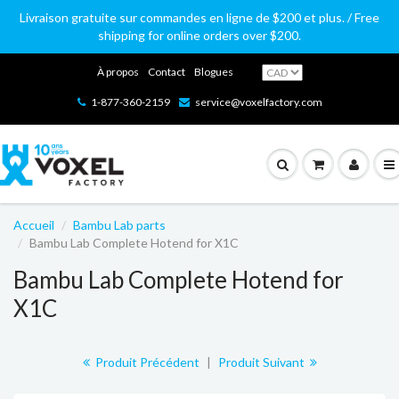
Livraison gratuite sur commandes en ligne de $200 et plus. / Free
shipping for online orders over $200.
À propos
Contact
Blogues
1-877-360-2159
service@voxelfactory.com
Accueil
Bambu Lab parts
Bambu Lab Complete Hotend for X1C
Bambu Lab Complete Hotend for
X1C
Produit Précédent
|
Produit Suivant